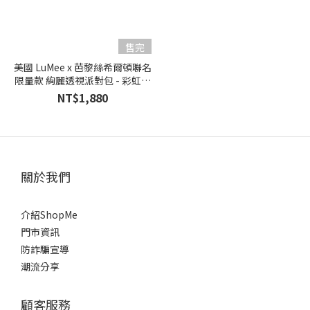
(1)
售完
美國 LuMee x 芭黎絲希爾頓聯名
限量款 絢麗透視派對包 - 彩虹雷
射
NT$1,880
關於我們
介紹ShopMe
門市資訊
防詐騙宣導
潮流分享
顧客服務