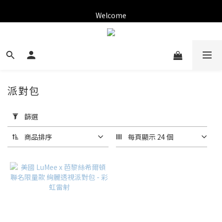
✨新加入會員可現折$150購物金✨
Welcome
✨新加入會員可現折$150購物金✨
派對包
套
用
篩選
篩
選
商品排序
每頁顯示 24 個
(0/20)
品
牌
美國
Lumee