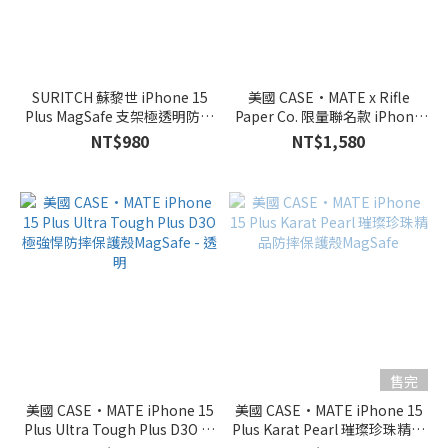
Plus
(9)
顏
色
SURITCH 蘇黎世 iPhone 15
美國 CASE·MATE x Rifle
Plus MagSafe 支架極透明防摔
Paper Co. 限量聯名款 iPhone
透
殼
15 Plus 精品防摔保護殼
NT$980
NT$1,580
明
MagSafe - 花園派對 - 藍
(4)
黑
(2)
幻
彩
泡
泡
(1)
售完
璀
璨
美國 CASE·MATE iPhone 15
美國 CASE·MATE iPhone 15
Plus Ultra Tough Plus D3O 極
Plus Karat Pearl 璀璨珍珠精品
珍