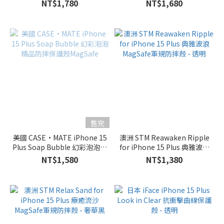
強悍防摔保護殼MagSafe - 透明
防摔保護殼MagSafe
NT$1,780
NT$1,680
珠
(1)
花
卉
(1)
品
牌
美國
CASE
售完
MATE
美國 CASE·MATE iPhone 15
(4)
澳洲 STM Reawaken Ripple
Plus Soap Bubble 幻彩泡泡精
for iPhone 15 Plus 典雅波浪
澳洲
品防摔保護殼MagSafe
MagSafe軍規防摔殼 - 透明
NT$1,580
NT$1,380
STM
(2)
SURITCH
蘇黎世
(1)