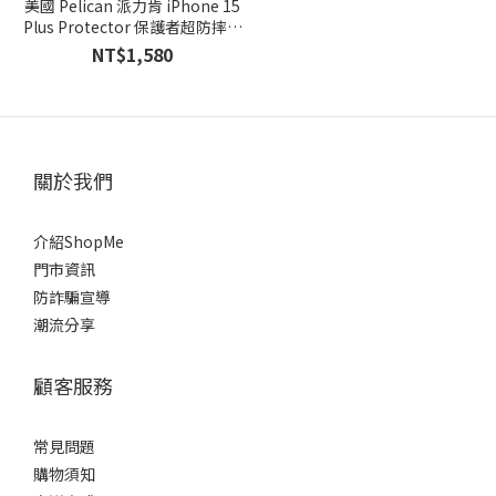
美國 Pelican 派力肯 iPhone 15
Plus Protector 保護者超防摔保
護殼MagSafe - 碳纖紋理
NT$1,580
關於我們
介紹ShopMe
門市資訊
防詐騙宣導
潮流分享
顧客服務
常見問題
購物須知