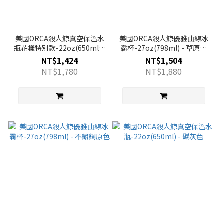
美國ORCA殺人鯨真空保溫水
美國ORCA殺人鯨優雅曲線冰
瓶花樣特別款-22oz(650ml) -
霸杯-27oz(798ml) - 草原綠
小愛心
色
NT$1,424
NT$1,504
NT$1,780
NT$1,880