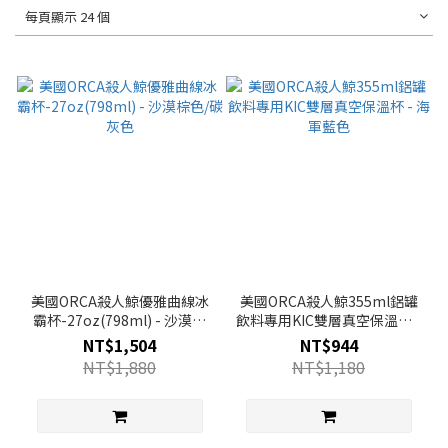
每頁顯示 24 個
美國ORCA殺人鯨優雅曲線冰
美國ORCA殺人鯨355ml鋁罐
霸杯-27oz(798ml) - 沙漠棕
飲料專用KIC雙層真空保溫杯 -
色/碳灰色
海軍藍色
NT$1,504
NT$944
NT$1,880
NT$1,180