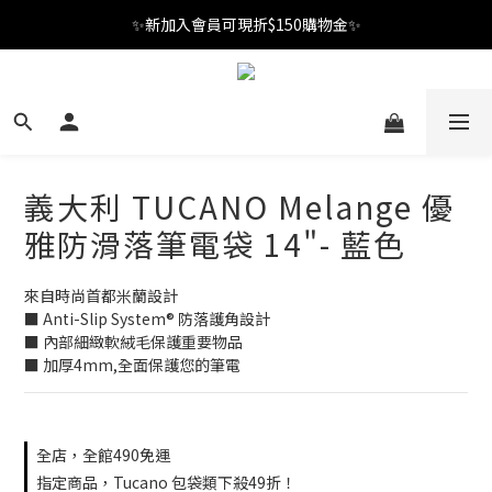
✨新加入會員可現折$150購物金✨
✨新加入會員可現折$150購物金✨
Welcome
✨新加入會員可現折$150購物金✨
義大利 TUCANO Melange 優
雅防滑落筆電袋 14"- 藍色
來自時尚首都米蘭設計
■ Anti-Slip System® 防落護角設計
■ 內部細緻軟絨毛保護重要物品
■ 加厚4mm,全面保護您的筆電
全店，全館490免運
指定商品，Tucano 包袋類下殺49折！