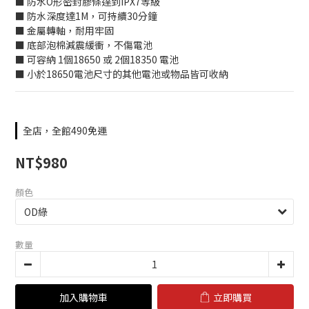
■ 防水O形密封膠條達到IPX7等級
■ 防水深度達1M，可持續30分鐘
■ 金屬轉軸，耐用牢固
■ 底部泡棉減震緩衝，不傷電池
■ 可容納 1個18650 或 2個18350 電池
■ 小於18650電池尺寸的其他電池或物品皆可收納
全店，全館490免運
NT$980
顏色
數量
加入購物車
立即購買