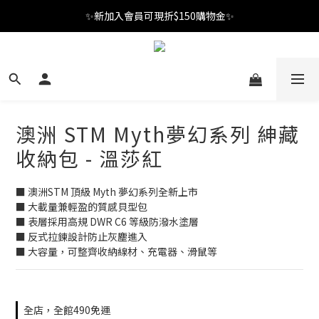
✨新加入會員可現折$150購物金✨
✨新加入會員可現折$150購物金✨
Welcome
✨新加入會員可現折$150購物金✨
澳洲 STM Myth夢幻系列 紳藏
收納包 - 溫莎紅
■ 澳洲STM 頂級 Myth 夢幻系列全新上市 
■ 大載量兼輕盈的質感貝型包
■ 表層採用高規 DWR C6 等級防潑水塗層 
■ 反式拉鍊設計防止灰塵進入
■ 大容量，可整齊收納線材、充電器、滑鼠等
全店，全館490免運