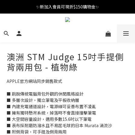
✨新加入會員可現折$150購物金✨
✨新加入會員可現折$150購物金✨
Welcome
✨新加入會員可現折$150購物金✨
澳洲 STM Judge 15吋手提側
背兩用包 - 植物綠
APPLE官方網站同步銷售款式
■ 跳脫傳統電腦背包外觀的休閒風格設計
■ 多層次設計，獨立筆電及平板收納層
■ 內建充電通道設計，電源線可妥善布置不凌亂
■ 擁有獨特懸吊系統，掉落時不會直接撞擊筆電
■ 大空間容量設計，適用多數15.6吋以下筆電
■ 表布採耐磨防潑水且不易起毛球的日本 Murata 渦流沙
■ 附側背袋，可手提及側背兩用