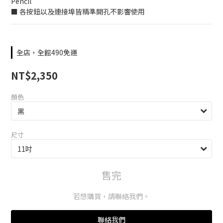
Pencil
■ 各按鈕以及連接埠皆精準開孔不影響使用
全店，全館490免運
NT$2,350
顏色
尺寸
售完
若想購買，請聯絡我們。
聯絡我們