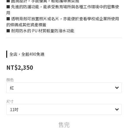
■ 圓潤設計，手感優異，輕鬆攜帶無負擔
■ 先進的防護功能，能承受教育場所與各種工作環境中的密集使
用
■ 透明背殼可放置照片或名片，亦能便於查看學校或企業所使用
的條碼或其他資產標籤
■ 耐用防水的 PU 材質輕量防潑水功能
全店，全館490免運
NT$2,350
顏色
尺寸
售完