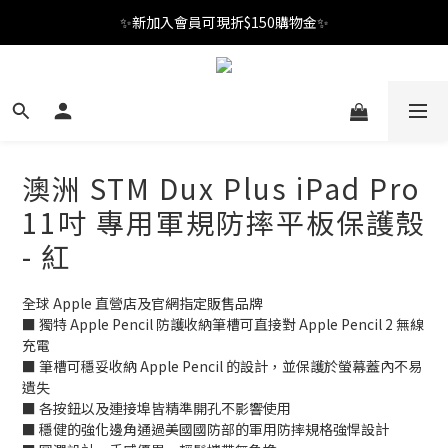
✨新加入會員可現折$150購物金✨
✨新加入會員可現折$150購物金✨
Welcome
✨新加入會員可現折$150購物金✨
澳洲 STM Dux Plus iPad Pro
11吋 專用軍規防摔平板保護殼
- 紅
全球 Apple 直營店及官網指定販售品牌
■ 獨特 Apple Pencil 防護收納筆槽可直接對 Apple Pencil 2 無線
充電
■ 筆槽可穩妥收納 Apple Pencil 的設計，並保護於螢幕蓋內不易
遺失
■ 各按鈕以及連接埠皆精準開孔不影響使用
■ 穩健的強化邊角通過美國國防部的軍用防摔規格強悍設計