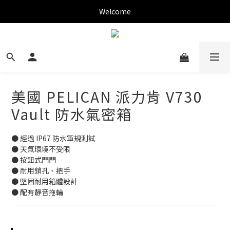
✨新加入會員可現折$150購物金✨
Welcome
✨新加入會員可現折$150購物金✨
美國 PELICAN 派力肯 V730
Vault 防水氣密箱
● 經過 IP67 防水軍規測試
● 天氣環境不受限
● 按鈕式門閂
● 耐用鎖孔、把手
● 堅固耐用箱體設計
● 配有靜音拖輪