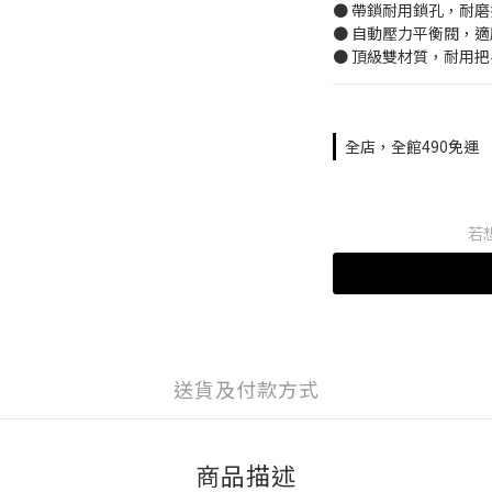
● 帶鎖耐用鎖孔，耐磨
● 自動壓力平衡閥，
● 頂級雙材質，耐用把
全店，全館490免運
若
送貨及付款方式
商品描述