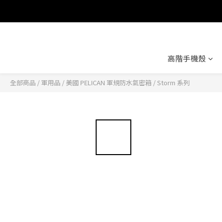
高階手機殼
全部商品
/
軍用品
/
美國 PELICAN 軍規防水氣密箱
/
Storm 系列