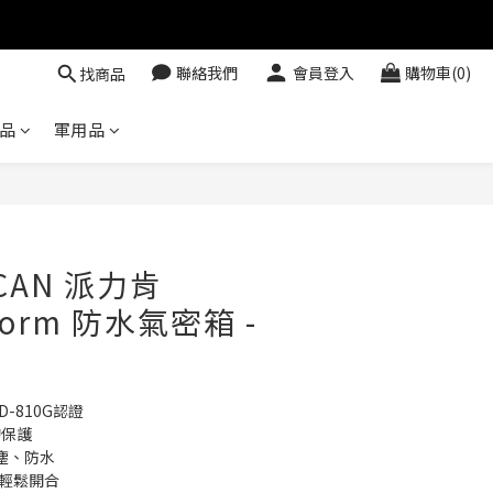
聯絡我們
會員登入
購物車(0)
找商品
品
軍用品
ICAN 派力肯
Storm 防水氣密箱 -
TD-810G認證
的保護
塵、防水
且輕鬆開合