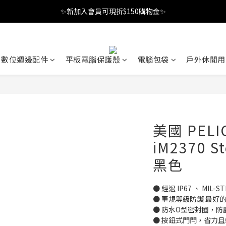
✨新加入會員可現折$150購物金✨
✨新加入會員可現折$150購物金✨
Welcome
✨新加入會員可現折$150購物金✨
數位週邊配件
平板電腦保護殼
電腦包袋
戶外休閒用
美國 PEL
iM2370 
黑色
● 經過 IP67 、 MIL-S
● 軍規等級防護 最好
● 防水O型密封圈，防
● 按鈕式門閂，省力