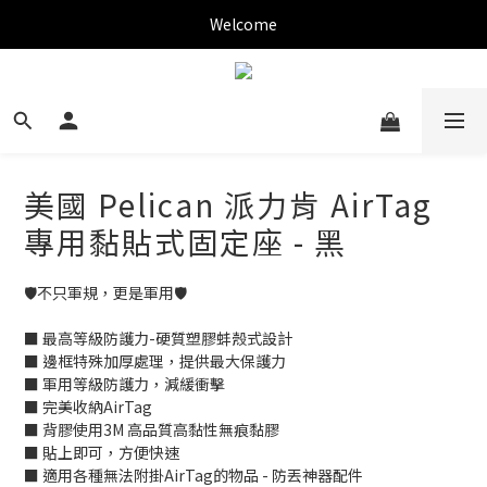
✨新加入會員可現折$150購物金✨
Welcome
✨新加入會員可現折$150購物金✨
美國 Pelican 派力肯 AirTag
專用黏貼式固定座 - 黑
🛡️不只軍規，更是軍用🛡️
■ 最高等級防護力-硬質塑膠蚌殼式設計
■ 邊框特殊加厚處理，提供最大保護力
■ 軍用等級防護力，減緩衝擊
■ 完美收納AirTag
■ 背膠使用3M 高品質高黏性無痕黏膠
■ 貼上即可，方便快速
■ 適用各種無法附掛AirTag的物品 - 防丟神器配件