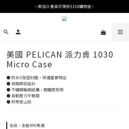
✨新加入會員可現折$150購物金✨
✨新加入會員可現折$150購物金✨
Welcome
✨新加入會員可現折$150購物金✨
美國 PELICAN 派力肯 1030
Micro Case
● 防水O型密封圈，保護重要物品
● 易開鎖扣設計
● 不鏽鋼軸銷結構，開闔更耐用
● 自動壓力平衡閥
● 附帶登山扣
全店，全館490免運