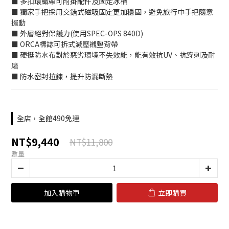
■ 多扣環織帶可附掛配件及固定冰桶
■ 獨家手把採用交錯式磁吸固定更加穩固，避免旅行中手把隨意
擺動
■ 外層絕對保護力(使用SPEC-OPS 840D)
■ ORCA標誌可拆式減壓襯墊背帶
■ 硬挺防水布對於惡劣環境不失效能，能有效抗UV、抗穿刺及耐
磨
■ 防水密封拉鍊，提升防漏斷熱
全店，全館490免運
NT$9,440
NT$11,800
數量
加入購物車
立即購買