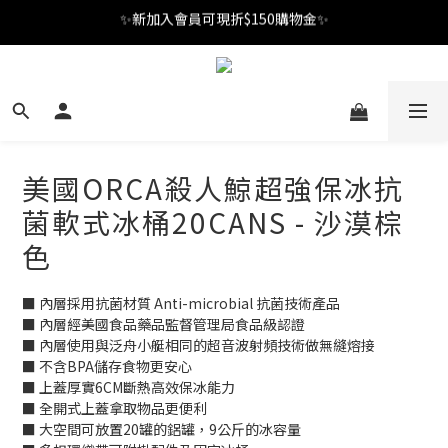
✨新加入會員可現折$150購物金✨
✨新加入會員可現折$150購物金✨
Welcome
✨新加入會員可現折$150購物金✨
美國ORCA殺人鯨超強保冰抗
菌軟式冰桶20CANS - 沙漠棕
色
■ 內層採用抗菌材質 Anti-microbial 抗菌技術產品
■ 內層經美國食品藥品監督管理局食品級認證
■ 內層使用與泛舟小艇相同的超音波射頻技術做無縫熔接
■ 不含BPA儲存食物更安心
■ 上蓋厚實6CM斷熱高效保冰能力
■ 全開式上蓋拿取物品更便利
■ 大空間可放置20罐的鋁罐，9公斤的冰容量