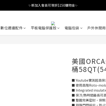
✨新加入會員可現折$150購物金✨
✨新加入會員可現折$150購物金✨
Welcome
✨新加入會員可現折$150購物金✨
數位週邊配件
平板電腦保護殼
電腦包袋
戶外休閒用
美國ORC
桶58QT(5
■ Youtube實測超高
■ 使用高階Roto-mo
■ Integrated insu
■ 保冷/熱時間最長可高
■ 墊圈完美密封，保
■ 特殊門閂設計，防