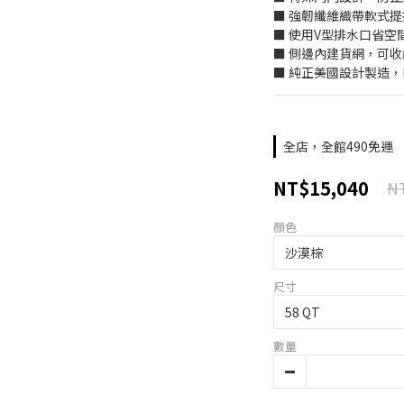
■ 強韌纖維織帶軟式
■ 使用V型排水口省空
■ 側邊內建貨網，可
■ 純正美國設計製造，MA
全店，全館490免運
NT$15,040
NT
顏色
尺寸
數量