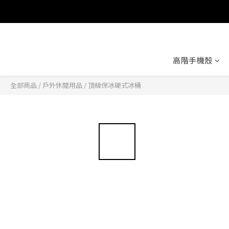
高階手機殼
全部商品
/
戶外休閒用品
/
頂級保冰硬式冰桶