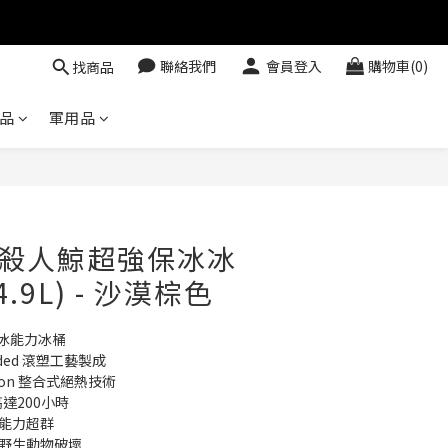
聯絡我們
會員登入
購物車(0)
找商品
品
軍用品
立即購買
A殺人鯨超強保冰冰
4.9L) - 沙漠棕色
保冰能力冰桶
lded 滾塑工藝製成
lation 整合式絕熱技術
達200小時
鮮能力超群
止野生動物破壞