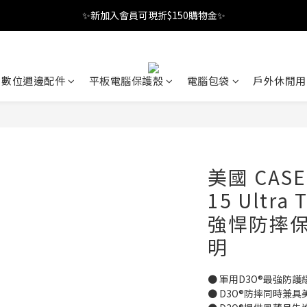
✨新加入會員可現折$150購物金✨
✨新加入會員可現折$150購物金✨
Welcome
✨新加入會員可現折$150購物金✨
數位週邊配件
平板電腦保護殼
電腦包袋
戶外休閒用
美國 CASE
15 Ultra 
強悍防摔保護
明
● 軍用D3O®最強防護
● D3O®防摔同時兼