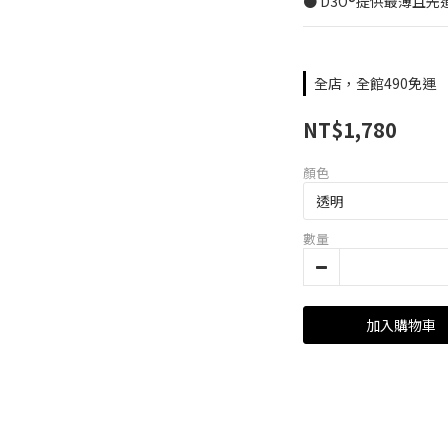
● D3O®提供最薄且
全店，全館490免運
NT$1,780
顏色
數量
加入購物車