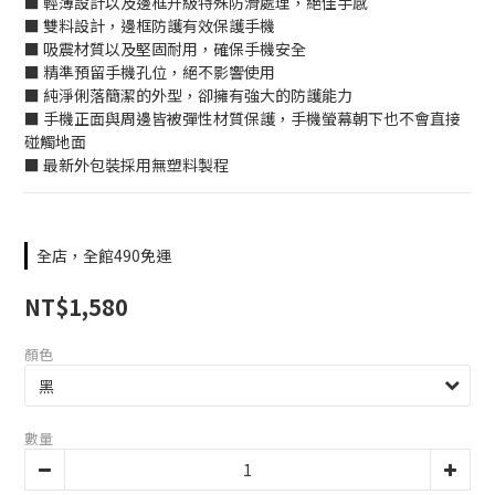
■ 輕薄設計以及邊框升級特殊防滑處理，絕佳手感
■ 雙料設計，邊框防護有效保護手機
■ 吸震材質以及堅固耐用，確保手機安全
■ 精準預留手機孔位，絕不影響使用
■ 純淨俐落簡潔的外型，卻擁有強大的防護能力
■ 手機正面與周邊皆被彈性材質保護，手機螢幕朝下也不會直接
碰觸地面
■ 最新外包裝採用無塑料製程
全店，全館490免運
NT$1,580
顏色
數量