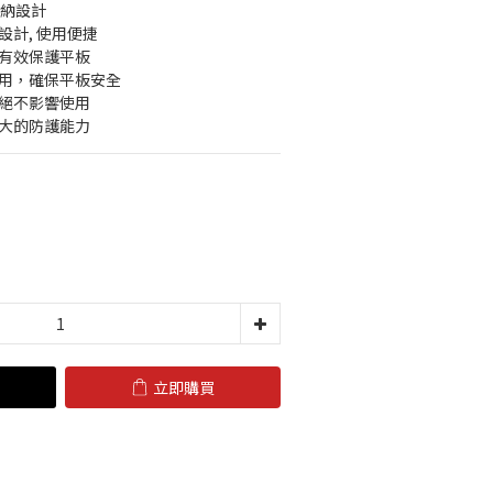
屬收納設計
設計, 使用便捷
護有效保護平板
耐用，確保平板安全
，絕不影響使用
強大的防護能力
立即購買