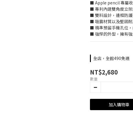
■ Apple pencil 專
■ 專利內建雙角度立架
■ 雙料設計，邊框防
■ 吸震材質以及堅固
■ 精準預留手機孔位
■ 強悍的外型，擁有
全店，全館490免運
NT$2,680
數量
加入購物車