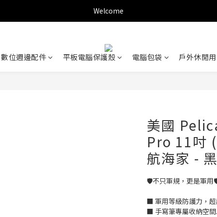
✨新加入會員可現折$150購物金✨
Welcome
✨新加入會員可現折$150購物金✨
數位週邊配件
平板電腦保護殼
電腦包袋
戶外休閒用
美國 Peli
Pro 11吋 
航海家 - 
🛡️不只軍規，更是軍用🛡
■ 軍用等級防護力，
■ 手寫筆專屬收納空間