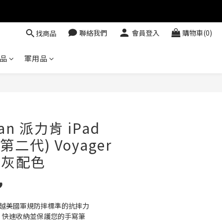
聯絡我們
會員登入
購物車(0)
找商品
品
軍用品
立即購買
can 派力肯 iPad
(第二代) Voyager
黑灰配色
️
超越美國軍規防摔標準的抗摔力
. 快速收納並保護您的手寫筆