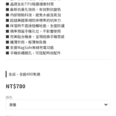
■ 晶透全彩TPU吸震緩衝材質
■ 最新抗黃化技術，有效對抗變色
■ 內部微點科技，避免水痕及氣泡
■ 超越美國軍規防摔標準的抗摔力
■ 摔落時不直接碰觸地面，全面防護
■ 精準預留手機孔位，不影響使用
■ 完美貼合機身，呈現經典手機質感
■ 纖薄外殼，輕薄無負擔
■ 支援MagSafe無線充電功能
■ 手機掛繩開孔，可搭配時尚配件
全店，全館490免運
NT$780
顏色