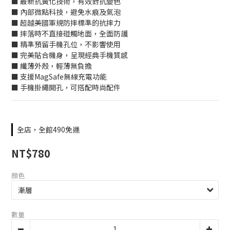
■ 最新抗黃化技術，有效對抗變色
■ 內部微點科技，避免水痕及氣泡
■ 超越美國軍規防摔標準的抗摔力
■ 摔落時不直接碰觸地面，全面防護
■ 精準預留手機孔位，不影響使用
■ 完美貼合機身，呈現經典手機質感
■ 纖薄外殼，輕薄無負擔
■ 支援MagSafe無線充電功能
■ 手機掛繩開孔，可搭配時尚配件
全店，全館490免運
NT$780
顏色
數量