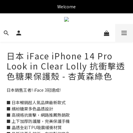
✨新加入會員可現折$150購物金✨
Welcome
✨新加入會員可現折$150購物金✨
日本 iFace iPhone 14 Pro
Look in Clear Lolly 抗衝擊透
色糖果保護殼 - 杏黃森綠色
日本銷售王者! iFace 3冠達成!
■ 日本暢銷超人氣品牌最新款式
■ 繽紛糖果多色晶透設計
■ 高規格抗衝擊，網路推薦熱銷款
■ 上下加厚防護層，完美保護手機
■ 晶透全彩TPU吸震緩衝材質