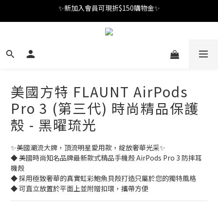
✨新加入會員可現折$150購物金✨
✨新加入會員可現折$150購物金✨
Welcome
✨新加入會員可現折$150購物金✨
美國方特 FLAUNT AirPods
Pro 3 (第三代) 時尚精品保護
殼 - 黑曜琉光
✨美國潮流大牌，頂流明星愛用款，綻放奢華光采✨
◆ 美國時尚知名品牌最新款式精品手機殼 AirPods Pro 3 防摔耳
機殼
◆ 採用極致奢華的真實虹彩鮑魚貝殼打造只屬於您的獨特風格
◆ 可直立放置於平面上並附贈扣環，攜帶方便