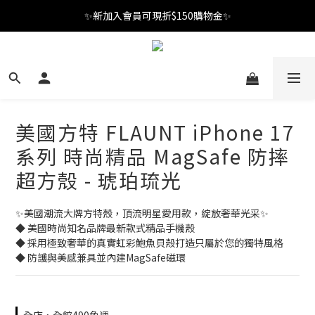
✨新加入會員可現折$150購物金✨
✨新加入會員可現折$150購物金✨
Welcome
✨新加入會員可現折$150購物金✨
美國方特 FLAUNT iPhone 17
系列 時尚精品 MagSafe 防摔
超方殼 - 琥珀琉光
✨美國潮流大牌方特殼，頂流明星愛用款，綻放奢華光采✨
◆ 美國時尚知名品牌最新款式精品手機殼
◆ 採用極致奢華的真實虹彩鮑魚貝殼打造只屬於您的獨特風格
◆ 防護與美感兼具並內建MagSafe磁環