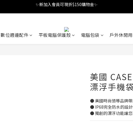
✨新加入會員可現折$150購物金✨
Welcome
✨新加入會員可現折$150購物金✨
數位週邊配件
平板電腦保護殼
電腦包袋
戶外休閒用
美國 CAS
漂浮手機袋
● 美國時尚領導品牌
● IP68完全防水的設
● 獨創的漂浮功能讓