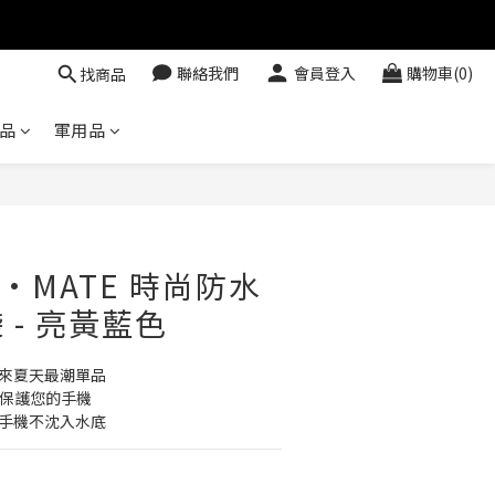
聯絡我們
會員登入
購物車(0)
找商品
品
軍用品
E·MATE 時尚防水
 - 亮黃藍色
帶來夏天最潮單品
計保護您的手機
您手機不沈入水底