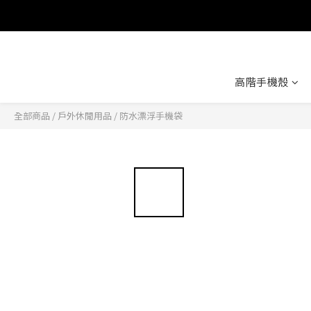
高階手機殼
全部商品
/
戶外休閒用品
/
防水漂浮手機袋