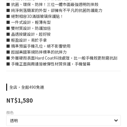
■ 抗菌、環保、防摔！三位一體市面最強透明防摔殼
■ 純淨俐落簡潔的外型，卻擁有不平凡的抗菌防護能力
■ 絕對相容3D滿版玻璃保護貼！
■ 一件式設計，輕薄有型
■ 雙材質設計，防護加倍
■ 晶透按鍵設計，超好按
■ 輕盈設計，易於手拿
■ 精準預留手機孔位，絕不影響使用
■ 超越美國軍規防摔標準的抗摔力
■ 外層硬殼表面Hard Coat科技處理，比一般手機殼更耐磨抗刮
■ 手機正面與周邊皆被彈性材質保護，手機螢幕
全店，全館490免運
NT$1,580
顏色