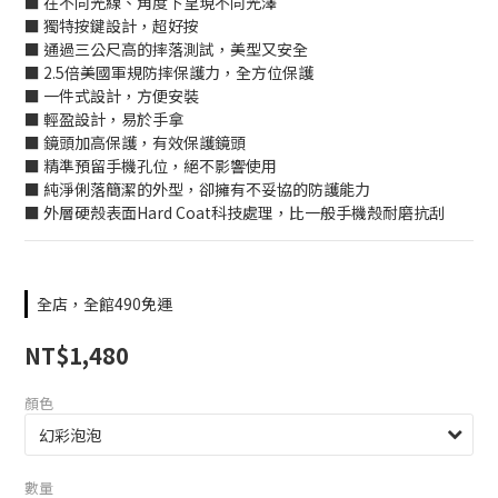
■ 在不同光線、角度下呈現不同光澤
■ 獨特按鍵設計，超好按
■ 通過三公尺高的摔落測試，美型又安全
■ 2.5倍美國軍規防摔保護力，全方位保護
■ 一件式設計，方便安裝
■ 輕盈設計，易於手拿
■ 鏡頭加高保護，有效保護鏡頭
■ 精準預留手機孔位，絕不影響使用
■ 純淨俐落簡潔的外型，卻擁有不妥協的防護能力
■ 外層硬殼表面Hard Coat科技處理，比一般手機殼耐磨抗刮
全店，全館490免運
NT$1,480
顏色
數量