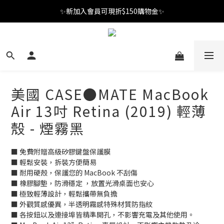
✨新加入會員可現折$150購物金✨
✨新加入會員可現折$150購物金✨
Welcome
✨新加入會員可現折$150購物金✨
美國 CASE●MATE MacBook
Air 13吋 Retina (2019) 輕薄
殼 - 煙霧黑
■ 免費附贈高級矽膠鍵盤保護膜
■ 輕鬆安裝，拆裝方便簡易
■ 耐用硬殼，保護您的 MacBook 不刮傷
■ 橡膠腳墊，防滑穩定 ，放置光滑桌面也安心
■ 極致輕薄設計，輕鬆攜帶無負擔
■ 外觀質感優異，半透明霧感特殊材質防指紋
■ 各按鈕以及連接埠皆精準開孔，不影響充電及其他使用。